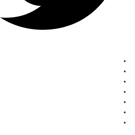
دسترسی سریع
واردات از چین
حمل و نقل بین المللی
حمل بار از چین
خرید از علی اکسپرس
شارژ حساب علی پی
حواله علی پی Alipay
حواله یوان به چین