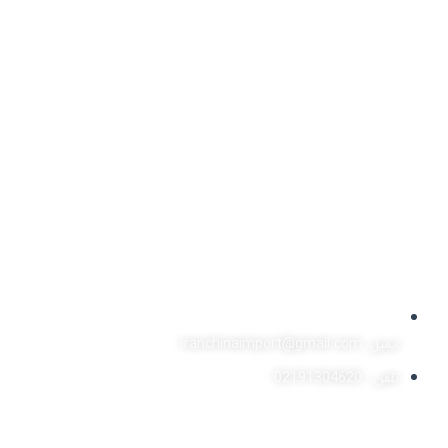
ایمیل: iranchinaimport@gmail.com
تلفن : 02191304620