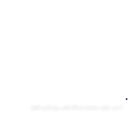
آدرس: تهران، ,ولیعصر ایستگاه توانیر برج تجاری طلوع