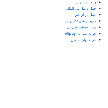
واردات از چین
حمل و نقل بین المللی
حمل بار از چین
خرید از علی اکسپرس
شارژ حساب علی پی
حواله علی پی Alipay
حواله یوان به چین
آدرس و تلفن: