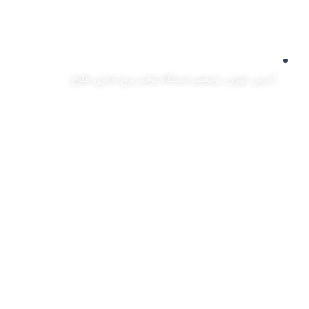
آدرس: تهران، ,ولیعصر ایستگاه توانیر برج تجاری طلوع