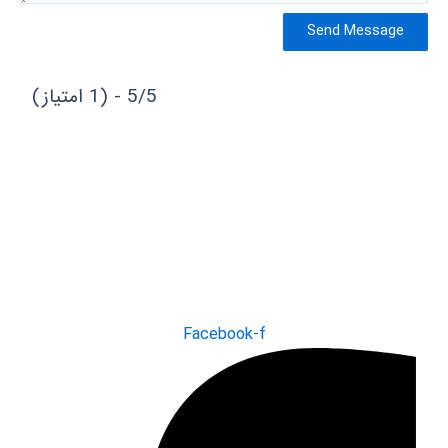
Send Message
5/5 - (1 امتیاز)
شرکت توسعه تجارت بازرگانی بین المللی واردات از چین در سال 1375 شروع به
کار کرد. این گروه بازرگانی در ابتدا فعاليت خود را با کشور‌های ترکیه و امارات در امر
واردات و صادرات و همچنین با کشور چین در امر واردات از چین آغاز نمود و بعد از
گذشت 5 سال سابقه درخشان با داشتن پرسنلی مجرب و فوق تخصص در زمینه
تجارت جهانی فعاليت خود را در بیش از 100 کشور جهان به صورت گسترده آغاز
نمود.
Facebook-f