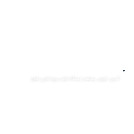
آدرس: تهران، ,ولیعصر ایستگاه توانیر برج تجاری طلوع