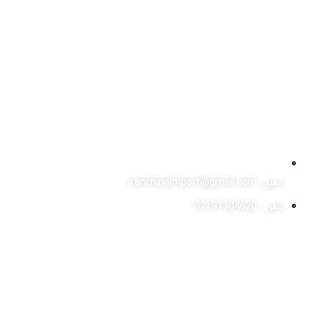
ایمیل: iranchinaimport@gmail.com
تلفن : 02191304620