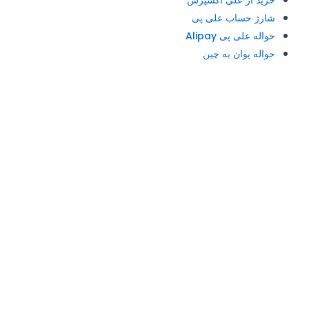
شارژ حساب علی پی
حواله علی پی Alipay
حواله یوان به چین
آدرس و تلفن: