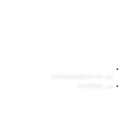
ایمیل: iranchinaimport@gmail.com
تلفن : 02191304620