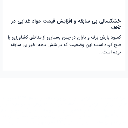
خشکسالی بی سابقه و افزایش قیمت مواد غذایی در
چین
کمبود بارش برف و باران در چین بسیاری از مناطق کشاورزی را
فلج کرده است.این وضعیت که در شش دهه اخیر بی سابقه
بوده است…
شرکت توسعه تجارت بازرگانی بین المللی واردات از چین در سال 1375 شروع به
کار کرد. این گروه بازرگانی در ابتدا فعاليت خود را با کشور‌های ترکیه و امارات در امر
واردات و صادرات و همچنین با کشور چین در امر واردات از چین آغاز نمود و بعد از
گذشت 5 سال سابقه درخشان با داشتن پرسنلی مجرب و فوق تخصص در زمینه
تجارت جهانی فعاليت خود را در بیش از 100 کشور جهان به صورت گسترده آغاز