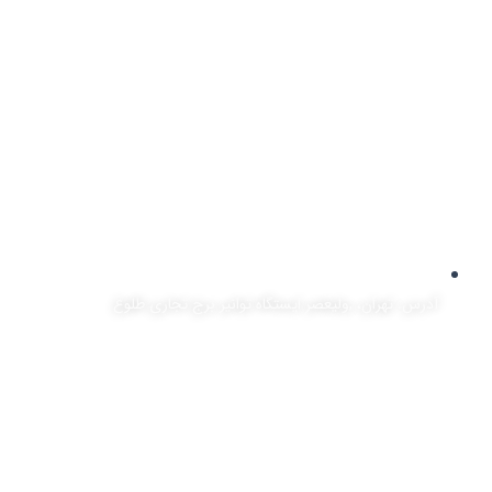
آدرس: تهران، ,ولیعصر ایستگاه توانیر برج تجاری طلوع