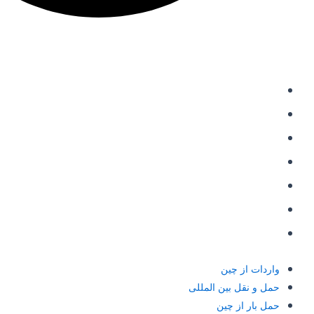
دسترسی سریع
واردات از چین
حمل و نقل بین المللی
حمل بار از چین
خرید از علی اکسپرس
شارژ حساب علی پی
حواله علی پی Alipay
حواله یوان به چین
واردات از چین
حمل و نقل بین المللی
حمل بار از چین