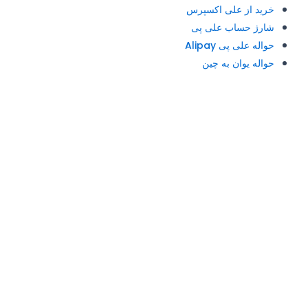
خرید از علی اکسپرس
شارژ حساب علی پی
حواله علی پی Alipay
حواله یوان به چین
آدرس و تلفن: