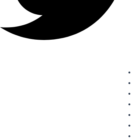
دسترسی سریع
واردات از چین
حمل و نقل بین المللی
حمل بار از چین
خرید از علی اکسپرس
شارژ حساب علی پی
حواله علی پی Alipay
حواله یوان به چین