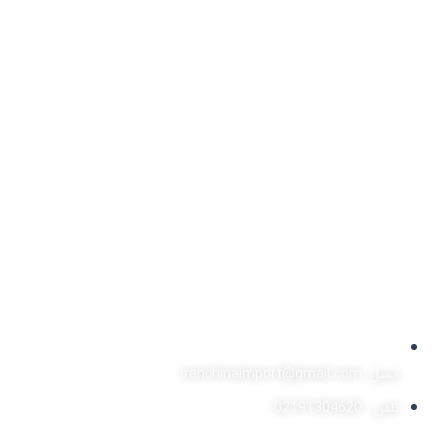
ایمیل: iranchinaimport@gmail.com
تلفن : 02191304620