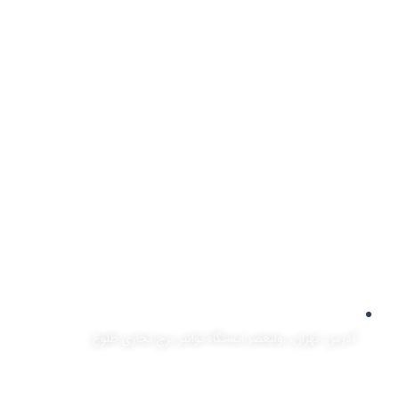
آدرس: تهران، ,ولیعصر ایستگاه توانیر برج تجاری طلوع