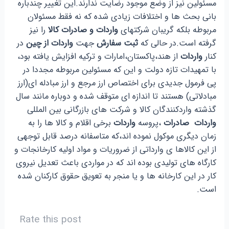
مسئولین نیز از وضع موجود رضایت ندارند.این تغییر چندباره
بانی بحث ها و اختلافات زیادی شده که نه فقط مسئولان
مربوطه بلکه گریبان شرکتهای
واردات و صادرات کالا
را نیز
گرفته است.در حالی که
ثبت سفارش
جهت
واردات از چین
در
کنار
واردات
از هند،پاکستان،امارات و ترکیه افزایش یافته بود،
با تمهیدات تازه دولت و این که مسئولین مربوطه مجددا در
پی فرمول جدیدی برای اختصاص ارز مرجع و ارز مبادله ای(ارز
مبادلاتی) هستند تا اندازه ای متوقف شده و دوباره مانند سال
گذشته واردکنندگان کالا و شرکت های بازرگانی بین المللی
واردات صادرات
،پروسه
واردات
برخی اقلام و کالا ها را به
زمان دیگری موکول نموده اند،که متاسفانه درصد قابل توجهی
از این کالاها ی وارداتی از ضروریات و مواد اولیه کارخانجات و
کارگاه های تولیدی بوده اند که در مواردی باعث تعدیل نیروی
کار در این کارخانه ها و یا منجر به تعویق حقوق کارکنان شده
است.
Rate this post