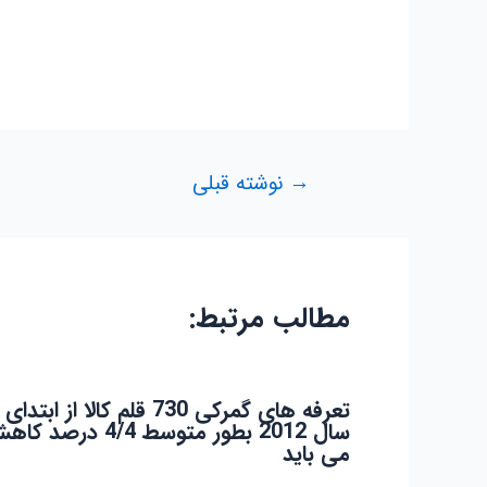
راهبری
→
نوشته قبلی
نوشته
مطالب مرتبط:
تعرفه های گمرکی 730 قلم کالا از ابتدای
سال 2012 بطور متوسط 4/4 درصد 
می باید