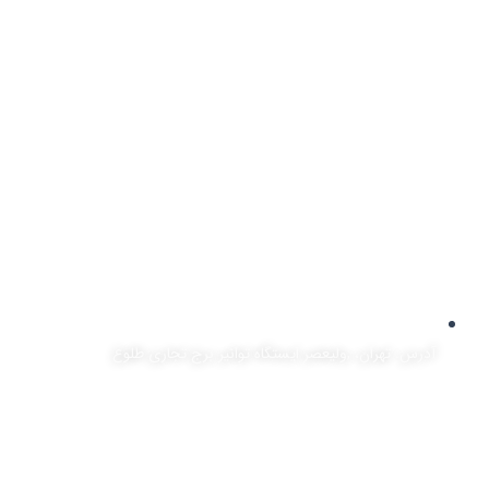
آدرس: تهران، ,ولیعصر ایستگاه توانیر برج تجاری طلوع