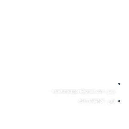
ایمیل: iranchinaimport@gmail.com
تلفن : 02191304620