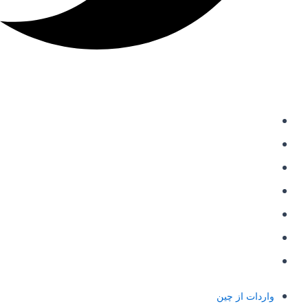
دسترسی سریع
واردات از چین
حمل و نقل بین المللی
حمل بار از چین
خرید از علی اکسپرس
شارژ حساب علی پی
حواله علی پی Alipay
حواله یوان به چین
واردات از چین