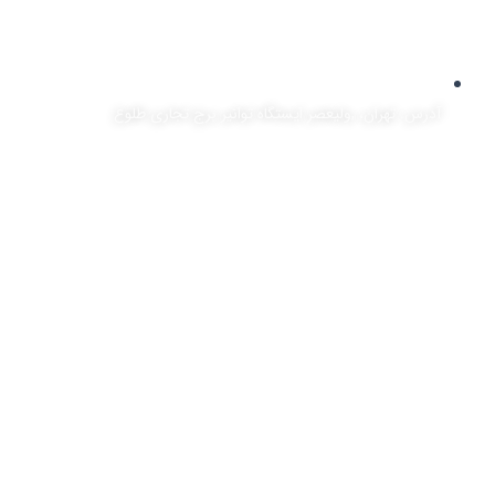
آدرس: تهران، ,ولیعصر ایستگاه توانیر برج تجاری طلوع