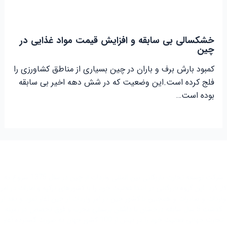
خشکسالی بی سابقه و افزایش قیمت مواد غذایی در
چین
کمبود بارش برف و باران در چین بسیاری از مناطق کشاورزی را
فلج کرده است.این وضعیت که در شش دهه اخیر بی سابقه
بوده است…
شرکت توسعه تجارت بازرگانی بین المللی واردات از چین در سال 1375 شروع به
کار کرد. این گروه بازرگانی در ابتدا فعاليت خود را با کشور‌های ترکیه و امارات در امر
واردات و صادرات و همچنین با کشور چین در امر واردات از چین آغاز نمود و بعد از
گذشت 5 سال سابقه درخشان با داشتن پرسنلی مجرب و فوق تخصص در زمینه
تجارت جهانی فعاليت خود را در بیش از 100 کشور جهان به صورت گسترده آغاز