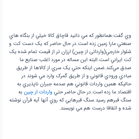
وي گفت:همانطور که مي دانيد قاچاق کالا خيلي از بنگاه هاي
صنعتي مارا زمين زده است.در حال حاضر که يک دست کت و
شلوار خارجي(وارداتی از چین) ارزان تر از قيمت تمام شده يک
کت ايراني است.البته اين مساله در مورد اغلب صنايع ما
صدق مي‌کند.ضمن اينکه حتي يک سري از کالاها از طريق
مبادي ورودي قانوني و از طريق گمرک وارد مي شوند در
حاليکه همين واردات قانوني هم صدمه جبران ناپذيري به
اقتصاد ما زده است.در حال حاضر حتي
واردات از چین
به
سنگ قبرهم رسید.سنگ قبرهايي که روي آنها آيه قرآن نوشته
شده و اتفاقا درست هم مي نويسند.