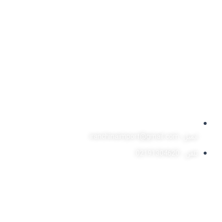
ایمیل: iranchinaimport@gmail.com
تلفن : 02191304620