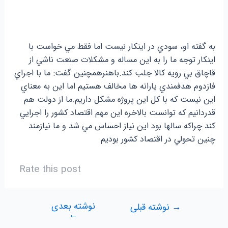
به گفته او، سودي در اينکار نیست اما فقط مي خواست با
اينکار توجه ما را به اين مساله و مشکلات صنعت ناشي از
قاچاق بي رويه کالا جلب کند.باهنرهمچنين گفت: ما با اجراي
فازدوم هدفمندي يارانه ها مخالف هستیم اما اين به معناي
اين نيست که با کل اين پروژه مشکل داريم.ما از دولت هم
قدردانيم که توانست بالاخره اين مهم اقتصاد کشور را اجرايي
کند چراکه سالها بود اين نياز احساس مي شد و ما نيازمند
چنين تحولي در اقتصاد کشور بوديم
Rate this post
نوشته بعدی
راهبری
→
نوشته قبلی
←
نوشته