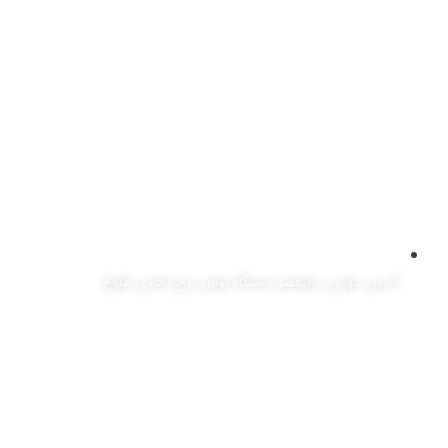
آدرس: تهران، ,ولیعصر ایستگاه توانیر برج تجاری طلوع