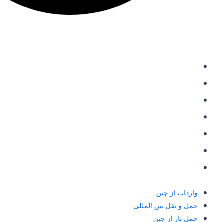
دسترسی سریع
واردات از چین
حمل و نقل بین المللی
حمل بار از چین
خرید از علی اکسپرس
شارژ حساب علی پی
حواله علی پی Alipay
حواله یوان به چین
واردات از چین
حمل و نقل بین المللی
حمل بار از چین