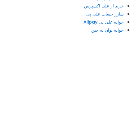
خرید از علی اکسپرس
شارژ حساب علی پی
حواله علی پی Alipay
حواله یوان به چین
آدرس و تلفن: