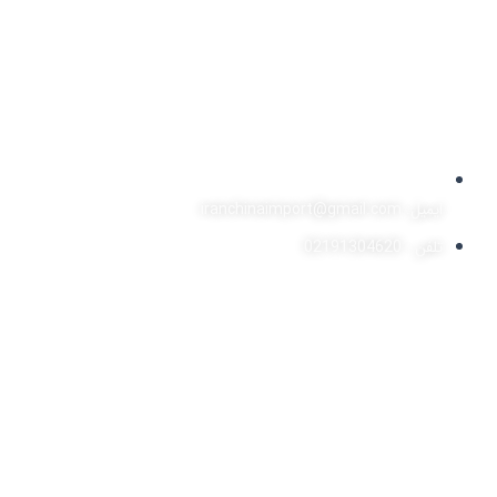
ایمیل: iranchinaimport@gmail.com
تلفن : 02191304620