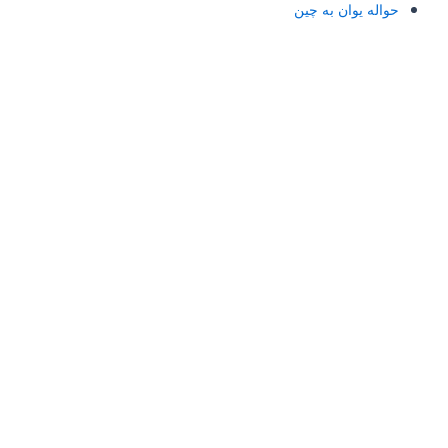
حواله یوان به چین
آدرس و تلفن: