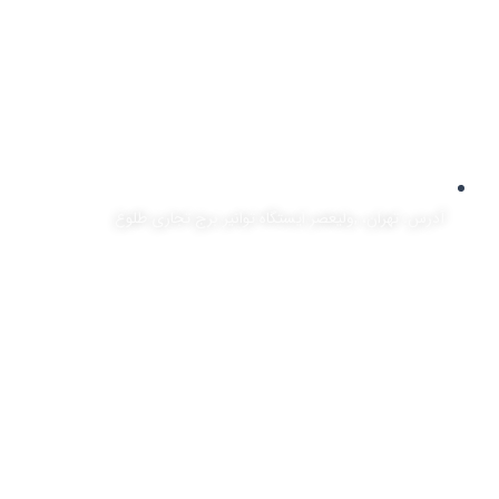
آدرس: تهران، ,ولیعصر ایستگاه توانیر برج تجاری طلوع