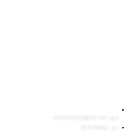
ایمیل: iranchinaimport@gmail.com
تلفن : 02191304620