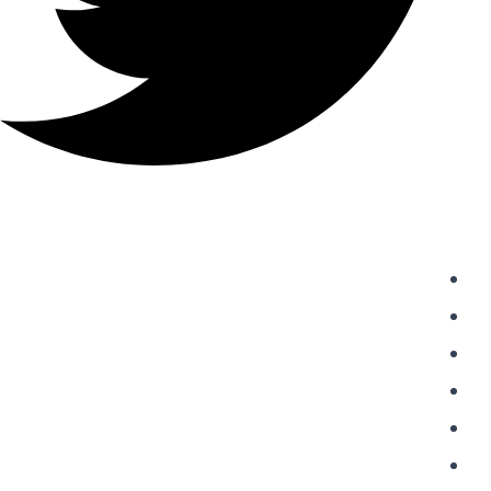
دسترسی سریع
واردات از چین
حمل و نقل بین المللی
حمل بار از چین
خرید از علی اکسپرس
شارژ حساب علی پی
حواله علی پی Alipay