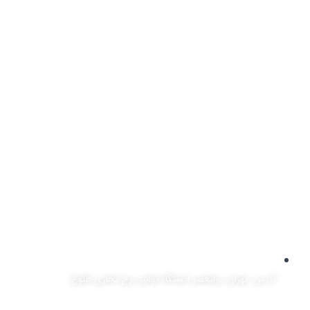
آدرس: تهران، ,ولیعصر ایستگاه توانیر برج تجاری طلوع