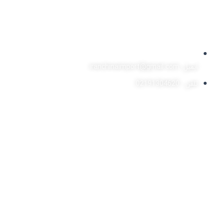
ایمیل: iranchinaimport@gmail.com
تلفن : 02191304620