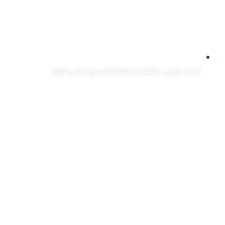
آدرس: تهران، ,ولیعصر ایستگاه توانیر برج تجاری طلوع