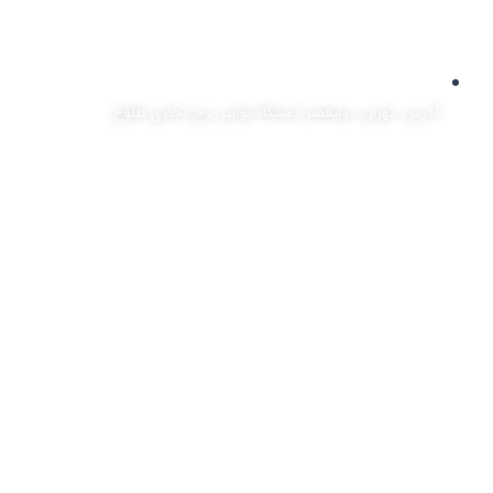
آدرس: تهران، ,ولیعصر ایستگاه توانیر برج تجاری طلوع