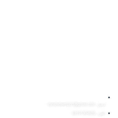
ایمیل: iranchinaimport@gmail.com
تلفن : 02191304620