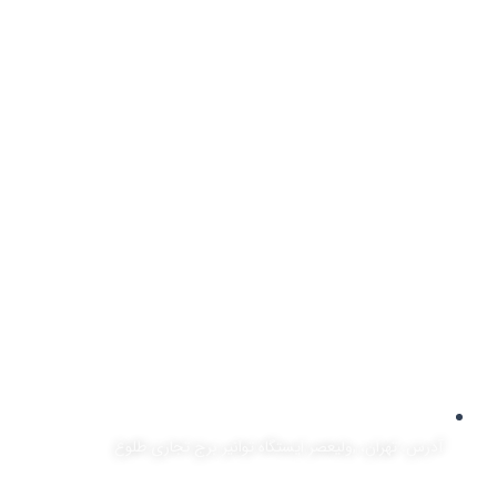
آدرس: تهران، ,ولیعصر ایستگاه توانیر برج تجاری طلوع