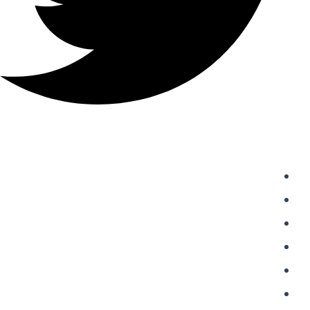
دسترسی سریع
واردات از چین
حمل و نقل بین المللی
حمل بار از چین
خرید از علی اکسپرس
شارژ حساب علی پی
حواله علی پی Alipay