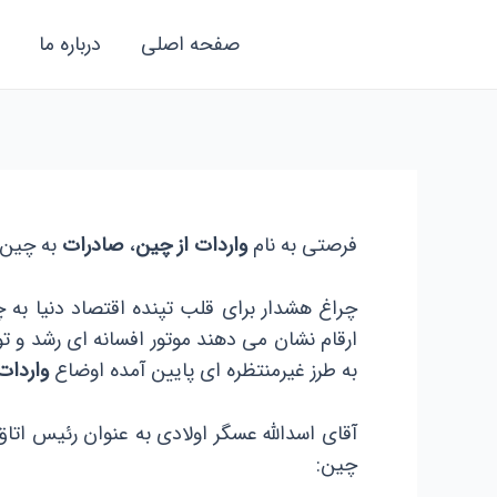
رش
صفحه اصلی
درباره ما
ه
حتوا
فرصتی به نام
واردات از چین
،
صادرات
به چین
چراغ هشدار برای قلب تپنده اقتصاد دنیا به 
ارقام نشان می دهند موتور افسانه ای رشد و تو
به طرز غیرمنتظره ای پایین آمده اوضاع
واردات
آقای اسدالله عسگر اولادی به عنوان رئیس اتاق
چین: