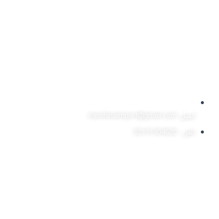
ایمیل: iranchinaimport@gmail.com
تلفن : 02191304620