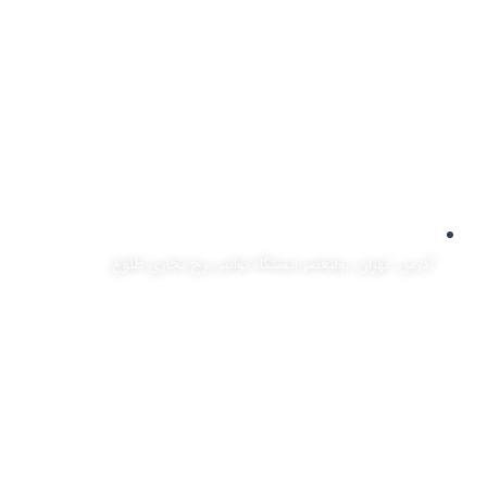
آدرس: تهران، ,ولیعصر ایستگاه توانیر برج تجاری طلوع