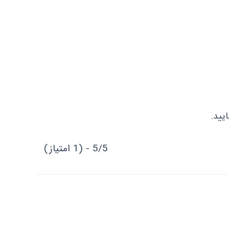
یید.
5/5 - (1 امتیاز)