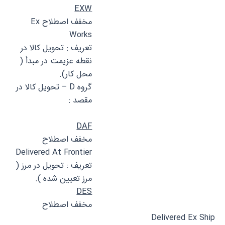
EXW
مخفف اصطلاح Ex
Works
تعریف : تحویل کالا در
نقطه عزیمت در مبدأ (
محل کار).
گروه D – تحویل کالا در
مقصد :
DAF
مخفف اصطلاح
Delivered At Frontier
تعریف : تحویل در مرز (
مرز تعیین شده ).
DES
مخفف اصطلاح
Delivered Ex Ship