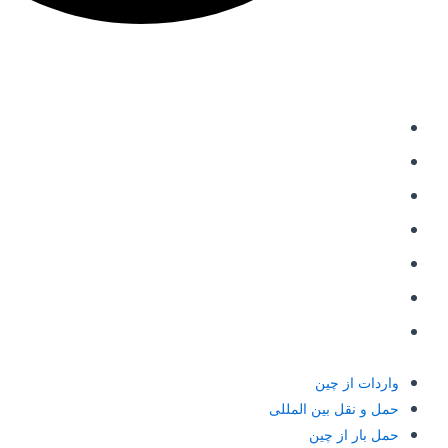
دسترسی سریع
واردات از چین
حمل و نقل بین المللی
حمل بار از چین
خرید از علی اکسپرس
شارژ حساب علی پی
حواله علی پی Alipay
حواله یوان به چین
واردات از چین
حمل و نقل بین المللی
حمل بار از چین