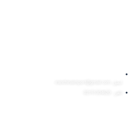
ایمیل: iranchinaimport@gmail.com
تلفن : 02191304620