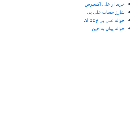
خرید از علی اکسپرس
شارژ حساب علی پی
حواله علی پی Alipay
حواله یوان به چین
آدرس و تلفن: