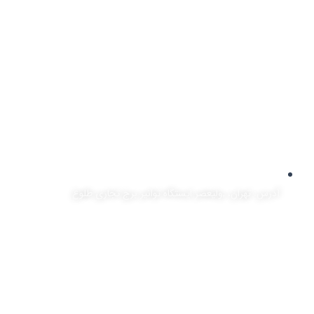
آدرس: تهران، ,ولیعصر ایستگاه توانیر برج تجاری طلوع