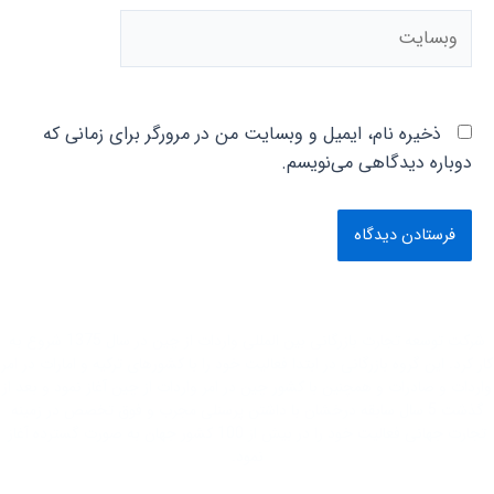
وبسایت
ذخیره نام، ایمیل و وبسایت من در مرورگر برای زمانی که
دوباره دیدگاهی می‌نویسم.
شرکت توسعه تجارت بازرگانی بین المللی واردات از چین در سال 1375 شروع به
کار کرد. این گروه بازرگانی در ابتدا فعاليت خود را با کشور‌های ترکیه و امارات در امر
واردات و صادرات و همچنین با کشور چین در امر واردات از چین آغاز نمود و بعد از
گذشت 5 سال سابقه درخشان با داشتن پرسنلی مجرب و فوق تخصص در زمینه
تجارت جهانی فعاليت خود را در بیش از 100 کشور جهان به صورت گسترده آغاز
نمود.