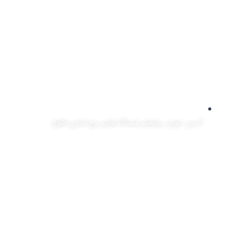
آدرس: تهران، ,ولیعصر ایستگاه توانیر برج تجاری طلوع