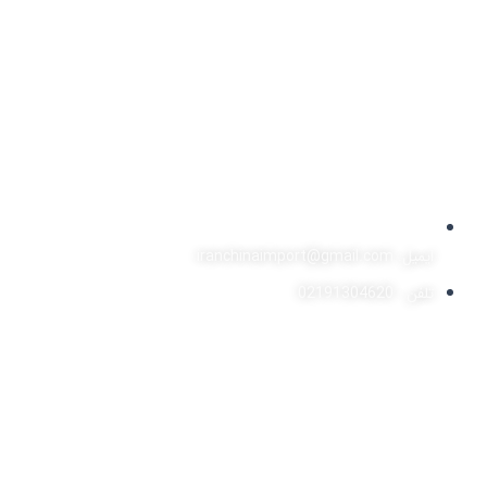
ایمیل: iranchinaimport@gmail.com
تلفن : 02191304620