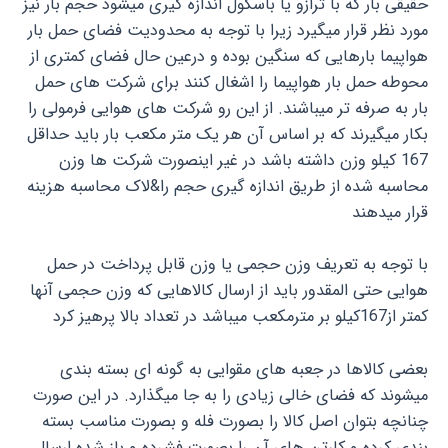
حقیقی بار که با ترازو یا باسکول اندازه گیری میشود حجم بار نیز
مورد نظر قرار میگیرد زیرا با توجه به محدودیت فضای حمل بار
هواپیما بارهایی که سنگین بوده و درعین حال فضای کمتری از
محوطه حمل بار هواپیما را اشغال کنند برای شرکت های حمل
بار به صرفه تر میباشند. از این رو شرکت های هوایی فرمولی را
بکار میگیرند که بر اساس آن هر یک متر مکعب بار باید حداقل
167 کیلو وزن داشته باشد در غیر اینصورت شرکت ها وزن
محاسبه شده از طریق اندازه گیری حجم را&لاک محاسبه هزینه
قرار میدهند
با توجه به تعریف وزن حجمی یا وزن قابل پرداخت در حمل
هوایی حتی المقدور باید از ارسال کالاهایی که وزن حجمی آنها
کمتر از167کیلو بر مترمکعب میباشد در تعداد بالا پرهیز کرد
بعضی کالاها در جعبه های مقوایی به گونه ای بسته بندی
میشوند که فضای خالی زیادی را به جا میگذارد. در این صورت
چنانچه بتوان اصل کالا را بصورت فله و بصورت مناسب بسته
بندی کرده و کارتن های آن را بصورت فشرده و باز شده ارسال