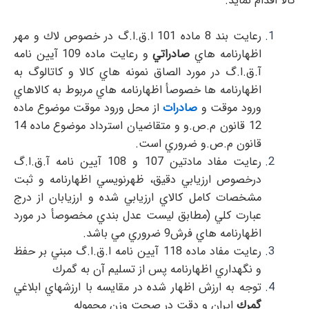
كالا اقدام نمايد.
رعايت بند 8 ماده 101 ا.ق.ا.گ در خصوص لاك و مهر
اظهارنامه هاي
صادراتي
و رعايت ماده 109 آيين نامه
آ.ق.ا.گ در مورد الصاق نمونه هاي كالا و كاتالوگ به
اظهارنامه ها خصوصأ اظهارنامه هاي مربوط به كالاهاي
ورود موقت و
صادرات
از محل ورود موقت موضوع ماده
12 قانون م.ص.و و متقاضيان استرداد موضوع ماده 14
قانون م.ص.و ضروري است.
رعايت مفاد مادتين 107 و 108 آيين نامه آ.ق.ا.گ
درخصوص ارزيابي دقيق، ظهرنويسي اظهارنامه و ثبت
مشخصات كامل كالاي ارزيابي شده و ارزيابان از درج
عبارت كلي (مطابق ليست عدل بندي مخصوصأ در مورد
اظهارنامه هاي فرش9 ضروري مي باشد.
رعايت مفاد ماده 118 آيين نامه ا.ق.ا.گ مبني بر حفظ
و نگهداري اظهارنامه پس از تسليم آن به گمرك
توجه به ارزش اظهار شده در مقايسه با ارزشهاي ابلاغي
گمرك
ايران و دقت در صحت وزن محموله