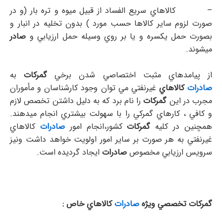
– كالاهاي سريع الفساد از قبيل ميوه و تره بار (و در
صورت لزوم ساير كالاها حسب مورد ) بدون تخليه در انبار و
بصورت حمل يكسره و يا بر روي وسيله حمل ارزيابي و
صادر
ميشوند.
از پيامدهاي مثبت اختصاصي شدن برخي
گمركات
به
صادرات
كالاهاي
غيرنفتي مي توان وجود كارشناسان و مأموران
مجرب در اين
گمركات
را نام برد كه به دليل داشتن تخصص لازم
و كافي ، كارهاي گمركي را با سهولت بيشتري انجام ميدهند.
همچنين در كليه
گمركات
كشور،‌انجام امور
صادرات
كالاهاي
غيرنفتي به هر صورت بر ساير امور اولويت خواهد داشت ونيز
سرويس ارزيابي مخصوص
صادرات
ايجاد گرديده است.
گمركات تخصصي ويژه
صادرات
كالاهاي خاص :