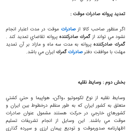
تمديد پروانه صادرات موقت :
اگر منظور صاحب كالا از
صادرات
موقت در مدت اعتبار انجام
نشود مي تواند از
گمرك
صادركننده
پروانه تقاضاي تمديد كند .
گمرك
صادركننده
پروانه به مدت سه ماه و مازاد بر آن تمديد
مهلت با موافقت دفتر
صادرات
گمرك
ايران مي باشد.
بخش دوم : وسايط نقليه
وسايط نقليه از نوع لكوموتيو ،‌واگن، هواپيما و حتي كشتي
متعلق به كشور ايران كه به طور منظم درخطوط بين ايران و
كشورهاي خارجي در حركت هستند مشمول عنوان صادرات
موقت مي باشند. اين وسايل از انجام تشريفات تسليم
اظهارنامه صدورموقت و توديع پيمان ارزي و سپرده گذاري