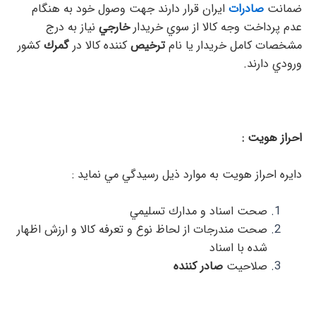
ضمانت
صادرات
ايران قرار دارند جهت وصول خود به هنگام
عدم پرداخت وجه كالا از سوي خريدار
خارجي
نياز به درج
مشخصات كامل خريدار يا نام
ترخيص
كننده كالا در
گمرك
كشور
ورودي دارند.
احراز هويت :
دايره احراز هويت به موارد ذيل رسيدگي مي نمايد :
صحت اسناد و مدارك تسليمي
صحت مندرجات از لحاظ نوع و تعرفه كالا و ارزش اظهار
شده با اسناد
صلاحيت
صادر كننده