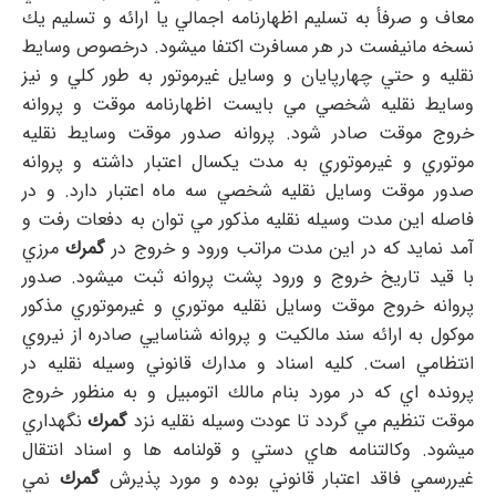
معاف و صرفأ به تسليم اظهارنامه اجمالي يا ارائه و تسليم يك
نسخه مانيفست در هر مسافرت اكتفا ميشود. درخصوص وسايط
نقليه و حتي چهارپايان و وسايل غيرموتور به طور كلي و نيز
وسايط نقليه شخصي مي بايست اظهارنامه موقت و پروانه
خروج موقت صادر شود. پروانه صدور موقت وسايط نقليه
موتوري و غيرموتوري به مدت يكسال اعتبار داشته و پروانه
صدور موقت وسايل نقليه شخصي سه ماه اعتبار دارد. و در
فاصله اين مدت وسيله نقليه مذكور مي توان به دفعات رفت و
آمد نمايد كه در اين مدت مراتب ورود و خروج در
گمرك
مرزي
با قيد تاريخ خروج و ورود پشت پروانه ثبت ميشود. صدور
پروانه خروج موقت وسايل نقليه موتوري و غيرموتوري مذكور
موكول به ارائه سند مالكيت و پروانه شناسايي صادره از نيروي
انتظامي است. كليه اسناد و مدارك قانوني وسيله نقليه در
پرونده اي كه در مورد بنام مالك اتومبيل و به منظور خروج
موقت تنظيم مي گردد تا عودت وسيله نقليه نزد
گمرك
نگهداري
ميشود. وكالتنامه هاي دستي و قولنامه ها و اسناد انتقال
غيررسمي فاقد اعتبار قانوني بوده و مورد پذيرش
گمرك
نمي