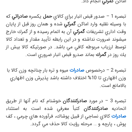
اماكن
گمركي
انجام داد.
تبصره 1 – صدور قبض انبار براي كالاي
حمل
يكسره
صادراتي
كه
با وسيله نقليه وارد اماكن
گمركي
شده و همان روز قبل از پايان
وقت اداري تشريفات
گمركي
آن به اتمام رسيده و از گمرك خارج
ميشوند ضرورت نداشته و در اين رابطه تأييد مقدار و تعداد كالا
توسط ارزياب مربوطه كافي مي باشد. در صورتيكه كالا بيش از
يك روز در
گمرك
بماند صدرو قبض انبار ضروري است.
تبصره 2 – درخصوص
صادرات
ميوه و تره بار چنانچه وزن كالا با
وزن اظهاري تا 10% اختلاف داشته باشد پذيرش وزن اظهاري
بالامانع است.
تبصره 3 – در مورد
صادركنندگان
خوشنام كه نام آنها از طريق
اتحاديه
صادركنندگان
كتبأ معرفي شده است به استثناء
صادرات
كالاي نساجي از قبيل پوشاك، فرآورده هاي چرمي ، كف
پوش ، پارچه و … مرحله رؤيت كالا حذف مي گردد.