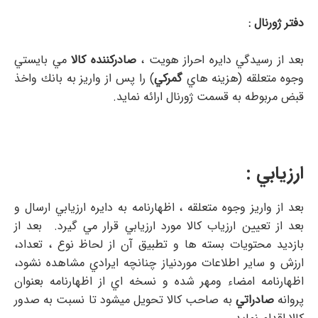
دفتر ژورنال :
بعد از رسيدگي دايره احراز هويت ،
صادركننده كالا
مي بايستي
وجوه متعلقه (هزينه هاي
گمركي
) را پس از واريز به بانك واخذ
قبض مربوطه به قسمت ژورنال ارائه نمايد.
ارزيابي :‌
بعد از واريز وجوه متعلقه ، اظهارنامه به دايره ارزيابي ارسال و
بعد از تعيين ارزياب كالا مورد ارزيابي قرار مي گيرد. بعد از
بازديد محتويات بسته ها و تطبيق آن از لحاظ نوع ، تعداد،
ارزش و ساير اطلاعات موردنياز چنانچه ايرادي مشاهده نشود،
اظهارنامه امضاء ومهر شده و نسخه اي از اظهارنامه بعنوان
پروانه
صادراتي
به صاحب كالا تحويل ميشود تا نسبت به صدور