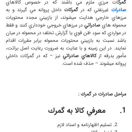
گمرك
ات مرزي ملزم مي باشند كه در خصوص كالاهاي
صادرات
غيرنفتي كه در
گمركات
داخل پروانه مي گيرند و به
مرزهاي خارجي هدايت ميشوند، از بازبيني مجدد محتويات
محموله هاي
صادراتي
در مرزهاي خروجي خودداري كنند و فقط
در مواردي كه سوء ظن قوي يا گزارش تخلف در محموله در ميان
باشد نسبت به بازبيني محتويات محموله برابر مقررات اقدام
نمايند. در اين زمينه و با عنايت به ضرورت رعايت اصل برائت،
مأمور بدرقه از
كالاهاي صادراتي
نيز – كه در گمركات داخلي
پروانه ميشوند – حذف شده است.
مراحل صادرات در گمرك :
1. معرفي كالا به گمرك
تسليم اظهارنامه و اسناد لازم