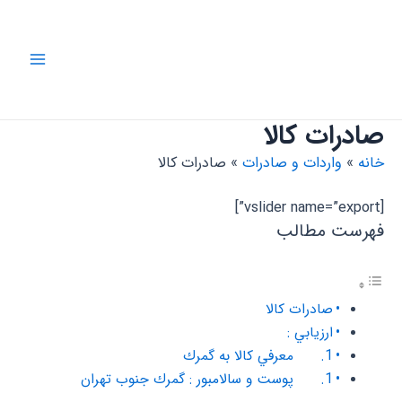
رش
ه
حتوا
Main
Menu
صادرات کالا
خانه
واردات و صادرات
صادرات کالا
[vslider name=”export”]
فهرست مطالب
صادرات کالا
ارزيابي :‌
1. معرفي كالا به گمرك
1. پوست و سالامبور : گمرك جنوب تهران