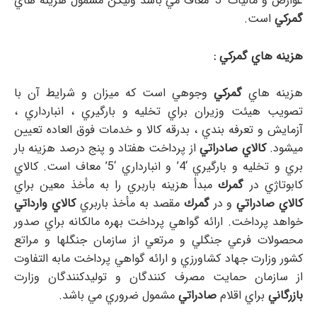
عوارض و ماليات ‘3’ معاف مي باشد وليكن مشمول هزينه هاي
گمركي
است.
هزينه هاي گمركي :
هزينه هاي
گمركي
وجوهي است كه ميزان و شرايط آن با
تصويب هيئت وزيران براي تخليه و بارگيري ، انبارداري ،
آزمايش و تعرفه بندي ، بدرقه كالا و خدمات فوق العاده تعيين
ميشود.
كالاي صادراتي
از پرداخت هفتاد و پنج درصد هزينه بار
بري و تخليه و بارگيري ‘4’ و انبارداري ‘5’ معاف است. كالاي
كابوتاژي در
گمرك
مبدأ هزينه باربري را به مأخذ معين براي
كالاي صادراتي
و در
گمرك
مقصد به مأخذ باربري
كالاي وارداتي
خواهد پرداخت. ارائه گواهي پرداخت بهره مالكانه براي صدور
محصولات فرعي جنگلي و مرتعي از سازمان جنگلها و مراتع
كشور وزارت جهاد كشاورزي و ارائه گواهي پرداخت مابه التفاوت
از سازمان حمايت مصرف كنندگان و توليدكنندگان وزارت
بازرگاني
براي اقلام
صادراتي
مشمول ضروري مي باشد.