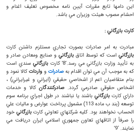
اين دامها تابع مقررات آيين نامه مخصوص تعليف اغنام و
احشام مصوب هيئت وزيران مي باشد.
كارت بازرگاني :
مبادرت به امر صادرات بصورت تجاري مستلزم داشتن كارت
بازرگاني
است كه توسط اتاق
بازرگاني
و صنايع ومعادن صادر و
به تأييد وزارت بازرگاني مي رسد.’8′ كارت
بازرگاني
سندي است
كه به موجب آن مي توان اقدام به
صادرات
و
واردات
كالا نمود و
بنام متقاضيان اعم از اشخاصي حقيقي (ايراني و غيرايراني) ،
اشخاص حقوقي صادرمي گردد.
صادركنندگان
كالا و خدمات
داراي كارت
بازرگاني
باشند يا نباشند در طول اجراي برنامه سوم
توسعه (بند ب ماده 113) مشمول پرداخت عوارض و ماليات علي
الحساب نخواهند بود. كليه شركتهاي تعاوني كارت
بازرگاني
خود
را صرفأ از اتاقهاي تعاون جمهوري اسلامي ايران دريافت مي
نمايند. ‘9’