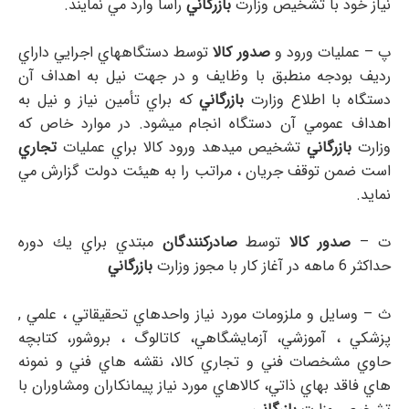
نياز خود با تشخيص وزارت
بازرگاني
رأسأ وارد مي نمايند.
پ – عمليات ورود و
صدور كالا
توسط دستگاههاي اجرايي داراي
رديف بودجه منطبق با وظايف و در جهت نيل به اهداف آن
دستگاه با اطلاع وزارت
بازرگاني
كه براي تأمين نياز و نيل به
اهداف عمومي آن دستگاه انجام ميشود. در موارد خاص كه
وزارت
بازرگاني
تشخيص ميدهد ورود كالا براي عمليات
تجاري
است ضمن توقف جريان ، مراتب را به هيئت دولت گزارش مي
نمايد.
ت –
صدور كالا
توسط
صادركنندگان
مبتدي براي يك دوره
حداكثر 6 ماهه در آغاز كار با مجوز وزارت
بازرگاني
ث – وسايل و ملزومات مورد نياز واحدهاي تحقيقاتي ، علمي ,
پزشكي ، آموزشي،‌ آزمايشگاهي، كاتالوگ ، بروشور، كتابچه
حاوي مشخصات فني و تجاري كالا، نقشه هاي فني و نمونه
هاي فاقد بهاي ذاتي، كالاهاي مورد نياز پيمانكاران ومشاوران با