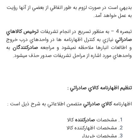
بديهي است در صورت لزوم به طور اتفاقي از بعضي از آنها رؤيت
به عمل خواهد آمد.
تبصره 4 – به منظور تسريع در انجام تشريفات
ترخيص
كالاهاي
صادراتي
نيازي به كنترل اظهارنامه ها در واحدهاي درب خروج
و اطالعات انبارها ملاحظه نميشود و مراجعه
صادركنندگان
به
واحدهاي مورد اشاره از مراحل تشريفات صدور حذف ميشود.
تنظيم اظهارنامه كالاي صادراتي :
اظهارنامه
كالاي صادراتي
متضمن اطلاعاتي به شرح ذيل است :
مشخصات
صادركننده
كالا
مشخصات اظهاركننده كالا
مشخصات خريدار