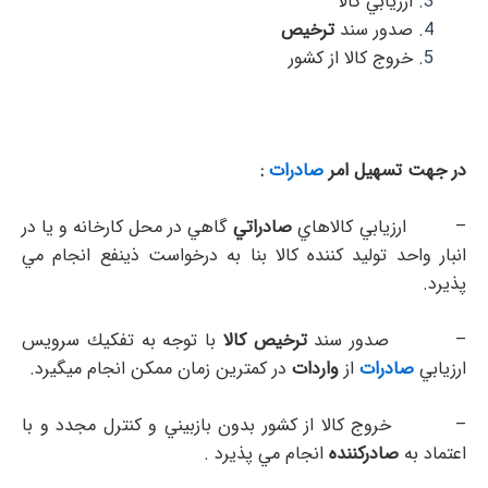
ارزيابي كالا
صدور سند
ترخيص
خروج كالا از كشور
در جهت تسهيل امر
صادرات
:
– ارزيابي كالاهاي
صادراتي
گاهي در محل كارخانه و يا در
انبار واحد توليد كننده كالا بنا به درخواست ذينفع انجام مي
پذيرد.
– صدور سند
ترخيص كالا
با توجه به تفكيك سرويس
ارزيابي
صادرات
از
واردات
در كمترين زمان ممكن انجام ميگيرد.
– خروج كالا از كشور بدون بازبيني و كنترل مجدد و با
اعتماد به
صادركننده
انجام مي پذيرد .