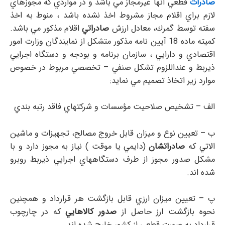
صادرات
قطعي آنها غيرمجاز مي باشد و در مواردي كه مجوزهاي
لازم براي اقلام مجاز مشروط اخذ نشده باشد ، منوط به اخذ
سفته توسط گمرك، معادل ارزش
صادراتي
اقلام مذكور مي باشد.
كميته ماده 18 آيين نامه مذكور متشكل از نمايندگان وزارت امور
اقتصادي و دارايي ، سازمان برنامه و بودجه و دستگاه اجرايي
ذيربط و عنداللزوم تشكل صنفي – تخصصي مربوط در خصوص
موارد زير اتخاذ تصميم مي نمايد:‌
الف – تشخيص صلاحيت مؤسسات و شركتهاي فاقد رتبه بندي
ب – تعيين نوع و ميزان قابل خروج مصالح، تجهيزات و ماشين
الاتي كه
صادراتشان
(دايمي يا موقت ) نياز به مجوز دارد و با
مشكل صدور مجوز از طرف دستگاههاي اجرايي ذيربط روبرو
شده اند.
پ – تعيين ميزان ارزي قابل بازگشت هر قرارداد و همچنين
نحوه بازگشت ارز حاصل از
صدور كالاهايي
كه در چارچوب
قرارداد به صورت قطعي از كشور خارج شده اند.