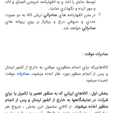
توسط حامل را اخذ و به اظهارنامه خروجي الصاق و لاك
و مهر كرده و نگهداري نمايند.
در متن اظهارنامه هاي
صادراتي
ارزش كالا به دو صورت
عددي و حروفي درج و پرفراژ بر روي پروانه هاي
صادراتي
خواهد شد.
صادرات موقت :
كالاهاييكه براي انجام منظوري، موقتي به خارج از كشور ارسال
و پس از انجام منظور مورد نظر اعاده ميشود،
صادرات
موقت
ناميده ميشود.
بخش اول : كالاهاي ايراني كه به منظور تعمير يا تكميل يا براي
شركت در نمايشگاهها به خارج از كشور ارسال و پس از انجام
منظور اعاده ميشوند.
از كالاي مشمول اين بخش ، خروج هر