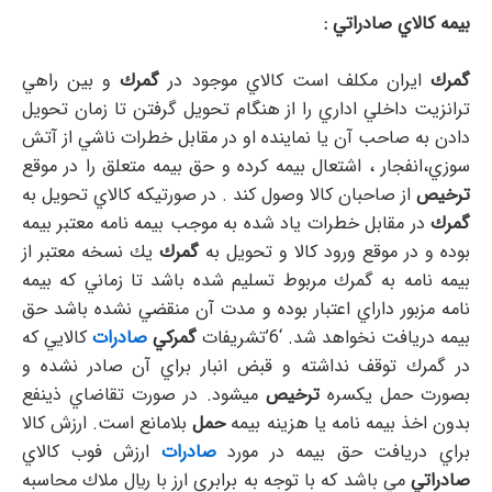
بيمه كالاي صادراتي :
گمرك
ايران مكلف است كالاي موجود در
گمرك
و بين راهي
ترانزيت داخلي اداري را از هنگام تحويل گرفتن تا زمان تحويل
دادن به صاحب آن يا نماينده او در مقابل خطرات ناشي از آتش
سوزي،‌انفجار ، اشتعال بيمه كرده و حق بيمه متعلق را در موقع
ترخيص
از صاحبان كالا وصول كند . در صورتيكه كالاي تحويل به
گمرك
در مقابل خطرات ياد شده به موجب بيمه نامه معتبر بيمه
بوده و در موقع ورود كالا و تحويل به
گمرك
يك نسخه معتبر از
بيمه نامه به گمرك مربوط تسليم شده باشد تا زماني كه بيمه
نامه مزبور داراي اعتبار بوده و مدت آن منقضي نشده باشد حق
بيمه دريافت نخواهد شد. ‘6’تشريفات
گمركي
صادرات
كالايي كه
در گمرك توقف نداشته و قبض انبار براي آن صادر نشده و
بصورت حمل يكسره
ترخيص
ميشود. در صورت تقاضاي ذينفع
بدون اخذ بيمه نامه يا هزينه بيمه
حمل
بلامانع است. ارزش كالا
براي دريافت حق بيمه در مورد
صادرات
ارزش فوب كالاي
صادراتي
مي باشد كه با توجه به برابري ارز با ريال ملاك محاسبه