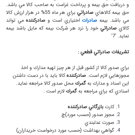
و دريافت حق بيمه و پرداخت غرامت به صاحب كالا مي باشد.
حق بيمه كالاهاي
صادراتي
براي هر ماه 55% در هزار ارزش كالا
مي باشد. بيمه
صادرات
اختياري است و
صادركننده
مي تواند
كالاي
صادراتي
خود را نزد هر شركت بيمه كه مايل باشد بيمه
نمايد. ‘7’
تشريفات صادراتي قطعي :
براي صدور كالا از كشور قبل از هر چيز تهيه مدارك و اخذ
مجوزهايي لازم است.
صادركننده
كالا بايد با در دست داشتن
اين اسناد و مدارك به
گمرك
محل صدور كالا مراجعه نمايد.
اسنادي كه براي مراجعه به
گمرك
لازم است :
كارت
بازرگاني
صادركننده
مجوز صدور (حسب مورد)چ
صورت عدلبندي
گواهي بهداشت (حسب مورد درخواست خريداران)