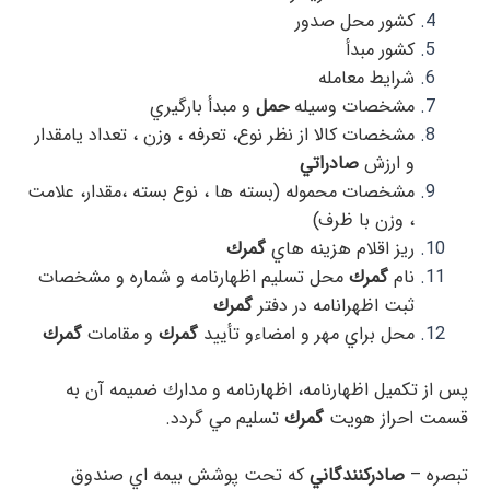
كشور محل صدور
كشور مبدأ
شرايط معامله
مشخصات وسيله
حمل
و مبدأ بارگيري
مشخصات كالا از نظر نوع، تعرفه ، وزن ، تعداد يامقدار
و ارزش
صادراتي
مشخصات محموله (بسته ها ، نوع بسته ،‌مقدار، علامت
، وزن با ظرف)
ريز اقلام هزينه هاي
گمرك
نام
گمرك
محل تسليم اظهارنامه و شماره و مشخصات
ثبت اظهرانامه در دفتر
گمرك
محل براي مهر و امضاء‌و تأييد
گمرك
و مقامات
گمرك
پس از تكميل اظهارنامه، اظهارنامه و مدارك ضميمه آن به
قسمت احراز هويت
گمرك
تسليم مي گردد.
تبصره –
صادركنندگاني
كه تحت پوشش بيمه اي صندوق