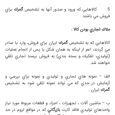
5. كالاهايي كه ورود و صدور آنها به تشخيص
گمرك
براي
فروش مي باشند.
ملاك تجاري بودن كالا :
كالاهايي كه به تشخيص
گمرك
ايران براي فروش، وارد يا صادر
مي گردند، اعم از اينكه به همان شكل يا پس از انجام عمليات
(توليدي، تفكيك و بسته بندي) به فروش برسند تجاري تلقي
خواهند شد.
الف – نمونه هاي تجاري و توليدي و نمونه براي بررسي و
آزمايش در حدي كه مي تواند نمونه تلقي شود به تشخيص
گمرك
ايران .
ب – ماشين آلات ، تجهيزات ، اجزاء و قطعات مربوط مورد نياز
واحدهاي توليدي فاقد كارت
بازرگاني
كه در مواقع لزوم در حد