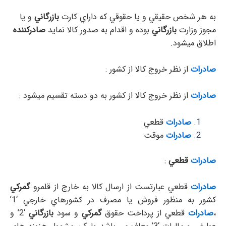
به هر شخص حقيقي و يا حقوقي كه داراي كارت
بازرگاني
و يا
مجوز وزارت
بازرگاني
بوده و اقدام به صدور كالا نمايد
صادركننده
اطلاق ميشود.
صادرات
از نظر خروج كالا از كشور :
صادرات
از نظر خروج كالا از كشور به دو دسته تقسيم ميشود :
صادرات
قطعي
صادرات
موقت
صادرات
قطعي
:
صادرات
قطعي عبارتست از ارسال كالا به خارج از قلمرو
گمركي
كشور به منظور فروش يا مصرف در كشورهاي خارجي ‘1’
،‌
صادرات
قطعي از پرداخت حقوق
گمركي
و سود
بازرگاني
‘2’ و