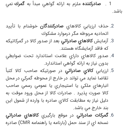
1 .
صادركننده
ملزم به ارائه گواهي مبدأ به
گمرك
نمي
باشد.
حذف ارزيابي كالاهاي
صادركنندگان
خوشنام با تأييد
اتحاديه مربوطه مگر درموارد مشكوك
آزمايش
كالاهاي صادراتي
بعد از صدور كالا در گمركاتيكه
كه فاقد آزمايشگاه هستند.
صدور كالاهاي داراي علامت استاندارد تحت ضوابطي
بدون نياز به ارائه گواهي استاندارد.
ارزيابي
كالاي صادراتي
در صورتيكه صاحب كالا كتبأ
تقاضا نمايد مي تواند در خارج از محوطه گمركي در محل
انبارهاي ملكي يا استيجاري يا عمومي رسمي صاحب
كالا صورت پذيرد . صادرات كالا از محل ورود موقت به
دليل نياز به مطابقت كالاي صادره با وارده از شمول اين
بند خارج مي باشد.
گمركات صادراتي
در موقع بارگيري
كالاهاي صادراتي
نسخه اي از سند حمل (بارنامه يا راهنمامه CMR) صادره