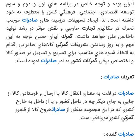
ايران بوده و توجه خاص در برنامه هاي اول و دوم و سوم
توسعه اقتصادي، اجتماعي، فرهنگي كشور را معطوف به خود
داشته است. لذا ايجاد تسهيلات درزمينه هاي
صادرات
موجب
تحرك در مكانيزم
تجارت
خارجي و نقش مؤثر در رشد توليد
ناخالص ملي خواهد داشت.
گمرك
ايران ضمن توجه به اين
مهم و به روز رساندن تشريفات
گمركي
كالاهاي صادراتي اقدام
به اتخاذ شيوه هاي مناسب براي تسريع و تسهيل در صدور كالا
و اختصاص برخي
گمركات كشور
به امر
صادرات
نموده است.
تعريف
صادرات
:
صادرات
در لغت به معناي انتقال كالا يا ارسال و فرستادن كالا از
جايي به جاي ديگر چه در داخل كشور و يا از داخل به خارج
كشور،‌ كه در اين مجموعه منظور از
صادرات
خروج كالا از قلمرو
گمركي
كشور موردنظر است.
صادرات
كننده :