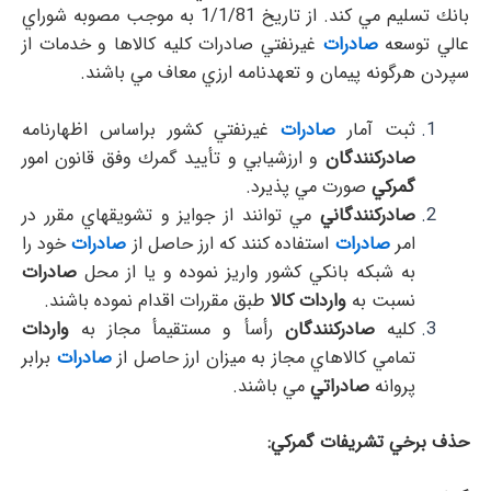
بانك تسليم مي كند. از تاريخ 1/1/81 به موجب مصوبه شوراي
عالي توسعه
صادرات
غيرنفتي صادرات كليه كالاها و خدمات از
سپردن هرگونه پيمان و تعهدنامه ارزي معاف مي باشند.
ثبت آمار
صادرات
غيرنفتي كشور براساس اظهارنامه
صادركنندگان
و ارزشيابي و تأييد گمرك وفق قانون امور
گمركي
صورت مي پذيرد.
صادركنندگاني
مي توانند از جوايز و تشويقهاي مقرر در
امر
صادرات
استفاده كنند كه ارز حاصل از
صادرات
خود را
به شبكه بانكي كشور واريز نموده و يا از محل
صادرات
نسبت به
واردات كالا
طبق مقررات اقدام نموده باشند.
كليه
صادركنندگان
رأسأ و مستقيمأ مجاز به
واردات
تمامي كالاهاي مجاز به ميزان ارز حاصل از
صادرات
برابر
پروانه
صادراتي
مي باشند.
حذف برخي تشريفات گمركي: