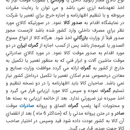
نوع كالاي مجاز (توليد داخل يا
وارداتي
) بصورت موقت نياز به
اخذ تعهدنامه ارزي نمي باشد و مي توان با رعايت مقررات
مربوطه و با تنظيم اظهارنامه و اجازه خرج براي تعمير يا شركت
در نمايشگاه اقدام به
صدور كالا
نمود. در صورتيكه كالاي مورد
نظر براي مصرف داخلي وارد كشور شده باشد لازمست مجوز
صدور قبلأ از وزارت
بازرگاني
اخذ شود. هرگاه كالا از انواع ممنوع
الصدور يا غيرمجاز باشد پس از كسب اجازه از
گمرك ايران
در دو
مورد اقدام به صدور موقت كالا نمود. در مورد كالاي صادراتي
موقت ماشين آلات و ابزار فني كه به منظور تعمير يا تكميل به
خارج از كشور به
گمرك
ارائه مي گردد موافقت وزارت صنايع و
معادن درخصوص عدم امكان تعمير يا تكميل درداخل كشور نياز
نمي باشد. صاحبان كالا بايد اظهارنامه را در دو نسخه تنظيم و
تسليم
گمرك
نموده و سپس كالا مورد ارزيابي قرار مي گيرد و
اخذ سپرده نيز ضرورتي ندارد. بعد از خاتمه ارزيابي به بسته ها
و محتويات آنها پلمپ
گمرك
الصاق و پروانه
صادرات
موقت
صادر
و در متن پروانه مدتي را كه (حداكثر 6 ماه ) بعد از انقضاي
آن كالا به كشور عودت داده شود قيد وسپس در اختيار صاحب
كالا جهت صدور قرار مي گيرد.