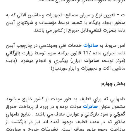
ت – تعيين نوع و ميزان مصالح،‌ تجهيزات و ماشين آلاتي كه به
منظور ايجاد پايگاه يا شعبه، توسط مؤسسات و شركتهاي آيين
نامه بصورت قطعي،‌قابل خروج از كشور مي باشند.
امور مربوط به
صادرات
خدمات فني ومهندسي در چارچوب آيين
نامه اجرايي ماده 117 قانون برنامه سوم توسط وزارت
بازرگاني
(مركز توسعه
صادرات
ايران) پيگيري و انجام ميشود. (بابت
ماشين آلات و تجهيزات و ابزار موردنياز)
بخش چهارم:
دامهايي كه براي تعليف به طور موقت از كشور خارج ميشوند
مشمول عنوان
صادرات
موقت بوده و در ورود از پرداخت حقوق
گمركي
و سود بازرگاني و عوارض معاف مي باشند . نتايج دامهاي
مذكور كه در مدت تعليف بوجود آمده اند نيز در بازگشت از
پرداخت وجوه مزبور معاف است. تشريفات خروج و معاودت