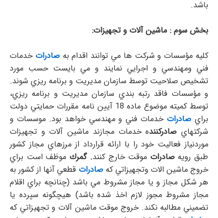
باشد.
بخش سوم : ماشين آلات و تجهيزات:
كليه مؤسسات و شركت ها مي توانند اقدام به
صادرات
خدمات
فني ومهندسي و اجرايي نمايند و مي بايست حسب مورد
تشخيص صلاحيت توسط سازمان مديريت و برنامه ريزي شوند.
و مؤسسات فاقد رتبه بندي سازمان مديريت و برنامه ريزي،
توسط كميته موضوع ماده 18 آيين نامه مقررات حمايتي دولت
براي
صادرات
خدمات فني و مهندسي خواهد بود. موسسات و
شركتهاي
صادركنند
ه خدمات مجازند ماشين آلات و تجهيزات
موردنياز فعاليت خود را با ارائه قرارداد از مرزهاي مجاز كشور
طبق رويه
صادرات
موقت خارج كنند
. گمرك
موظف است براي
خروج ماشين الات وتجهيزاتي كه
صادرات
قطعي آنها از كشور به
هر شكل مجاز و يا مجاز مشروط مي باشد (چنانچه براي اقلام
مجاز مشروط مجوز لازم اخذ شده باشد) هيچگونه سپرده يا
تضميني مطالبه نكند. خروج موقت ماشين آلات و تجهيزاتي كه