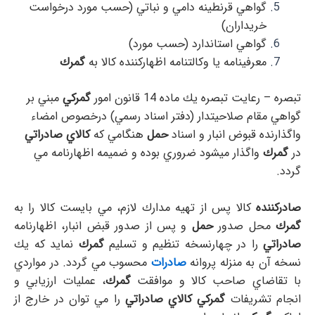
گواهي قرنطينه دامي و نباتي (حسب مورد درخواست
خريداران)
گواهي استاندارد (حسب مورد)
معرفينامه يا وكالتنامه اظهاركننده كالا به
گمرك
تبصره – رعايت تبصره يك ماده 14 قانون امور
گمركي
مبني بر
گواهي مقام صلاحيتدار (دفتر اسناد رسمي) درخصوص امضاء
واگذارنده قبوض انبار و اسناد
حمل
هنگامي كه
كالاي صادراتي
در
گمرك
واگذار ميشود ضروري بوده و ضميمه اظهارنامه مي
گردد.
صادركننده
كالا پس از تهيه مدارك لازم، مي بايست كالا را به
گمرك
محل صدور
حمل
و پس از صدور قبض انبار، اظهارنامه
صادراتي
را در چهارنسخه تنظيم و تسليم
گمرك
نمايد كه يك
نسخه آن به منزله پروانه
صادرات
محسوب مي گردد. در مواردي
با تقاضاي صاحب كالا و موافقت
گمرك
، عمليات ارزيابي و
انجام تشريفات
گمركي
كالاي صادراتي
را مي توان در خارج از