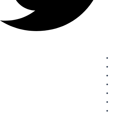
دسترسی سریع
واردات از چین
حمل و نقل بین المللی
حمل بار از چین
خرید از علی اکسپرس
شارژ حساب علی پی
حواله علی پی Alipay
حواله یوان به چین