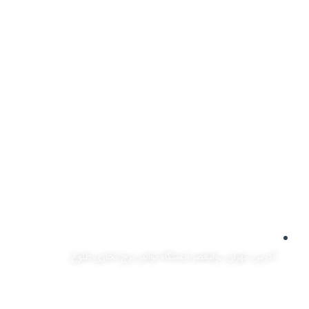
آدرس: تهران، ,ولیعصر ایستگاه توانیر برج تجاری طلوع