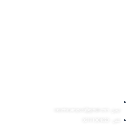
ایمیل: iranchinaimport@gmail.com
تلفن : 02191304620