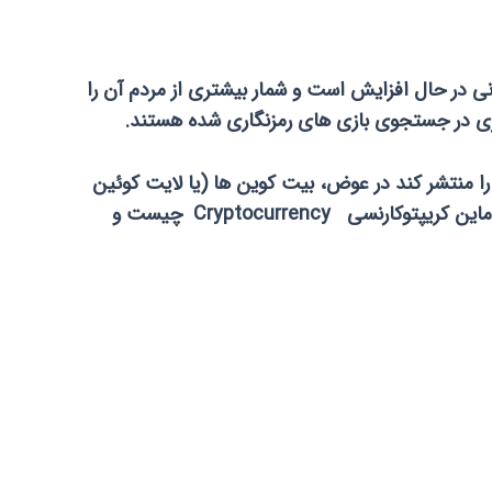
زنگاری شده Cryptocurrency مانند بیت کوین Bitcoin با محبوبیت فراوانی در حال افزایش است و شمار بیشتری از مردم آن را
ا منتشر کند در عوض، بیت کوین ها (یا لایت کوئین
ها یا هر کدام از ارزهای دیگر به اصطلاح “(alt-coins”) از طریق فرایندی معروف به “ماین” Mine تولید می شوند. پس ماین کریپتوکارنسی Cryptocurrency چیست و