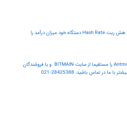
جهت محاسبه ی درآمد دستگاه ماینینگ و بر اساس ارز دیجیتال مورد نظر خود بر روز لینک کلیک نموده و با انتخاب هش ریت Hash Rate دستگاه خود میزان درآمد را
گروه بازرگاني بين المللي واردات از چین با سابقه ي بيش از ده سال در امر واردات از چين دستگاه هاي ماینینگ Antminer را مستقيما از سايت BITMAIN و یا فروشندگان
در تماس باشيد: 28425388-021