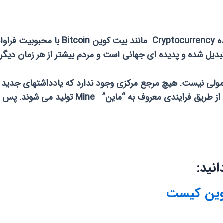
در طی چند سال گذشته ارز های دیجیتالی رم
عمولی نیست.
هیچ مرجع مرکزی وجود ندارد که یادداشتهای جدید ر
نید:
وین کیست