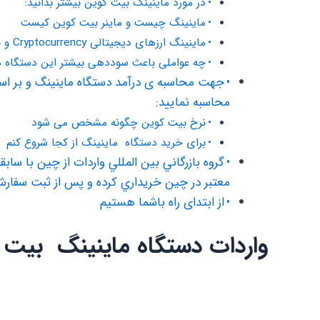
در مورد ماینینگ بیت کوین بیشتر بدانید:
ماینینگ چیست و ماینر بیت کوین کیست
ماینینگ ارزهای دیجیتالی Cryptocurrency و بلوک زنجیره ای Blockchain
چه عواملی باعث سوددهی بیشتر این دستگاه 
محاسبه نمایید:
نرخ بیت کوین چگونه مشخص می شود
برای خرید دستگاه ماینینگ از کجا شروع کنم
معتبر در چین خريداري كرده و پس از ثبت سفارش و در
از ابتدای راه باشما هستیم
واردات دستگاه ماینینگ بیت