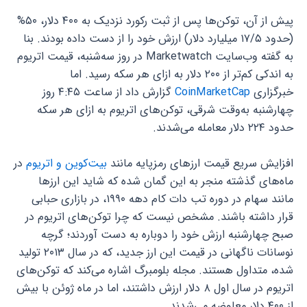
پیش از آن، توکن‌ها پس از ثبت رکورد نزدیک به ۴۰۰ دلار، ۵۰%
(حدود ۱۷/۵ میلیارد دلار) ارزش خود را از دست داده بودند. بنا
به گفته وب‌سایت Marketwatch در روز سه‌شنبه، قیمت اتریوم
به اندکی کم‌تر از ۲۰۰ دلار به ازای هر سکه رسید. اما
خبرگزاری
CoinMarketCap
گزارش داد از ساعت ۴:۴۵ روز
چهارشنبه به‌وقت شرقی، توکن‌های اتریوم به ازای هر سکه
حدود ۲۲۴ دلار معامله می‌شدند.
افزایش سریع قیمت ارزهای رمزپایه مانند
بیت‌کوین و اتریوم
در
ماه‌های گذشته منجر به این گمان شده که شاید این ارزها
مانند سهام در دوره تب دات کام دهه ۱۹۹۰، در بازاری حبابی
قرار داشته باشند. مشخص نیست که چرا توکن‌های اتریوم در
صبح چهارشنبه ارزش خود را دوباره به دست آوردند؛ گرچه
نوسانات ناگهانی در قیمت این ارز جدید، که در سال ۲۰۱۳ تولید
شده، متداول هستند. مجله بلومبرگ اشاره می‌کند که توکن‌های
اتریوم در سال اول ۸ دلار ارزش داشتند، اما در ماه ژوئن با بیش
از ۴۰۰ دلار معاوضه می‌شدند.