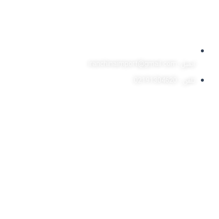
ایمیل: iranchinaimport@gmail.com
تلفن : 02191304620