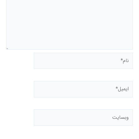
نام*
ایمیل*
وبسایت