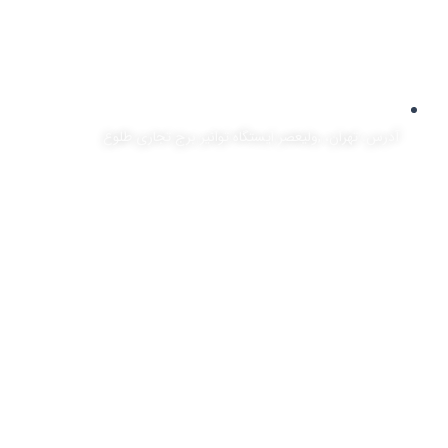
آدرس: تهران، ,ولیعصر ایستگاه توانیر برج تجاری طلوع