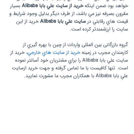
خواهد بود ضمن اينكه
خريد از سايت علي بابا Alibaba
بسيار
مقرون بصرفه نيز مي باشد، از طرف ديگر بدليل وجود شرايط و
قيمت هاي رقابتي در
سايت علي بابا Alibaba
خريد از اين
سايت را ارزشمندتر كرده است.
گروه بازرگانی بین المللی واردات از چین با بهره گيري از
كارمندان مجرب در زمينه
خريد از سايت هاي خارجي
، خريد از
سايت علي بابا Alibaba را براي مشتريان خود آسانتر نموده
است. تنها كافيست با ما تماس گرفته و جهت خريد ازسايت
علي بابا Alibaba با همكاران مجرب ما مشورت نماييد.