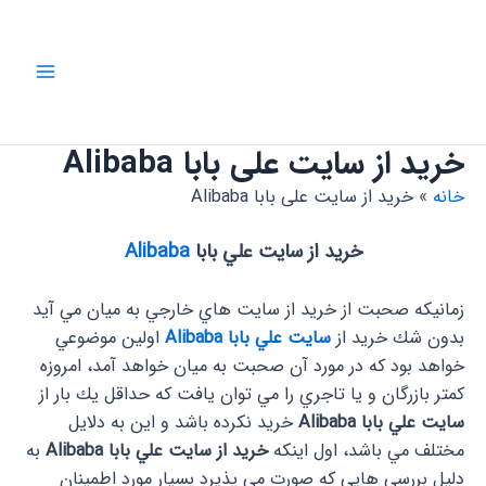
رش
ه
حتوا
Main
Menu
خرید از سایت علی بابا Alibaba
خانه
خرید از سایت علی بابا Alibaba
خريد از سايت علي بابا
Alibaba
زمانيكه صحبت از خريد از سايت هاي خارجي به ميان مي آيد
بدون شك خريد از
سايت علي بابا Alibaba
اولين موضوعي
خواهد بود كه در مورد آن صحبت به ميان خواهد آمد، امروزه
كمتر بازرگان و يا تاجري را مي توان يافت كه حداقل يك بار از
سايت علي بابا Alibaba
خريد نكرده باشد و اين به دلايل
مختلف مي باشد، اول اينكه
خريد از سايت علي بابا Alibaba
به
دليل بررسي هايي كه صورت مي پذيرد بسيار مورد اطمينان